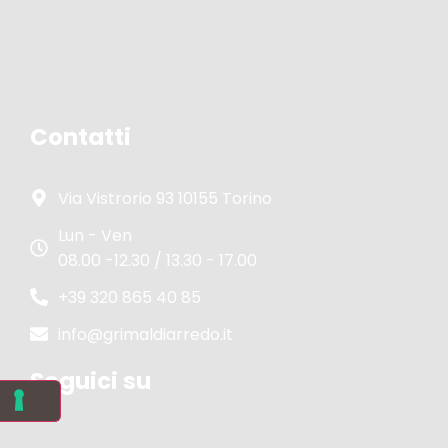
Contatti
Via Vistrorio 93 10155 Torino
Lun - Ven
08.00 -12.30 / 13.30 - 17.00
+39 320 865 40 85
info@grimaldiarredo.it
Seguici su